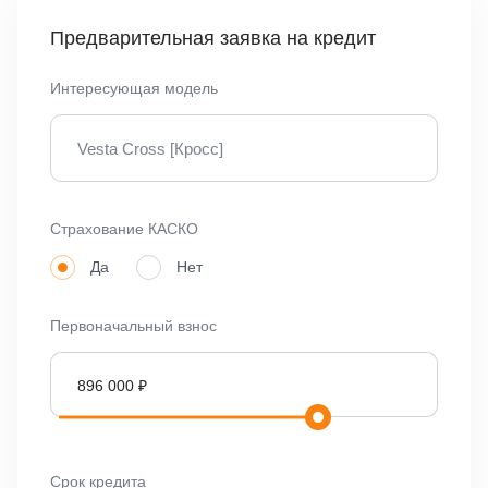
Чем Vesta Cross [Кросс] отличается от Vesta
Предварительная заявка на кредит
LADA Vesta Cross [Кросс] в Омске — отличный автомобиль
Интересующая модель
для комфортной городской езды. Объясняем, чем эта
модель отличается от Vesta.
Vesta Cross [Кросс]
Кузов и клиренс
Vesta Cross [Кросс] — хэтчбек с увеличенным дорожным
Страхование КАСКО
просветом (до 209 мм против 178 мм — в версии Vesta).
Да
Нет
Это позволяет уверенно чувствовать себя на проселочных
дорогах и на неровных участках. У Cross-версии [Кросс]
также есть защитный пластиковый обвес по периметру
Первоначальный взнос
кузова, который снижает риск повреждений, а еще —
уникальные бамперы и рейлинги на крыше.
Габариты и практичность
Vesta Cross [Кросс] длиннее за счёт кузова, а также имеет
Срок кредита
багажный отсек объёмом 480 — вместительность на