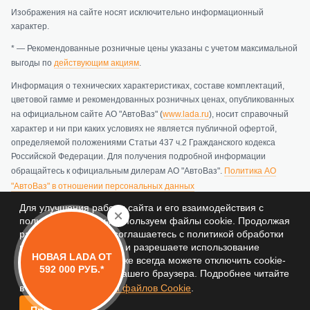
Изображения на сайте носят исключительно информационный
характер.
* — Рекомендованные розничные цены указаны с учетом максимальной
выгоды по
действующим акциям
.
Информация о технических характеристиках, составе комплектаций,
цветовой гамме и рекомендованных розничных ценах, опубликованных
на официальном сайте АО "АвтоВаз" (
www.lada.ru
), носит справочный
характер и ни при каких условиях не является публичной офертой,
определяемой положениями Статьи 437 ч.2 Гражданского кодекса
Российской Федерации. Для получения подробной информации
обращайтесь к официальным дилерам АО "АвтоВаз".
Политика АО
"АвтоВаз" в отношении персональных данных
Для улучшения работы сайта и его взаимодействия с
Политика обработки персональных данных
пользователями мы используем файлы cookie. Продолжая
работу с сайтом, вы соглашаетесь с политикой обработки
персональный данных и разрешаете использование
НОВАЯ LADA ОТ
© 2026 ООО Эксперт Авто - Официальный дилер Лада (LADA)
cookie-файлов. Вы также всегда можете отключить cookie-
592 000 РУБ.*
в Омске и Омской области (ИНН 5902012821, ОГРН
файлы в настройках Вашего браузера. Подробнее читайте
1155958036772)
в
Политике обработки файлов Cookie
.