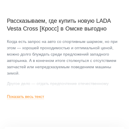
Рассказываем, где купить новую LADA
Vesta Cross [Кросс] в Омске выгодно
Когда есть запрос на авто со спортивным шармом, но при
этом — хорошей проходимостью и оптимальной ценой,
можно долго блуждать среди предложений западного
авторынка. А в конечном итоге столкнуться с отсутствием
запчастей или непредсказуемым поведением машины
зимой.
Другое дело — отдать предпочтение отечественному
автопрому. Тем более в модельном ряде LADA как раз есть
автомобиль, подходящий под первоначальный запрос.
Показать весь текст
Купить LADA Vesta Cross (Лада Веста Кросс) со спортивным
обвесом, увеличенным клиренсом и мощными 17-
дюймовыми шинами — сделать шаг навстречу уверенности
на дороге и действительно безопасным поездкам.