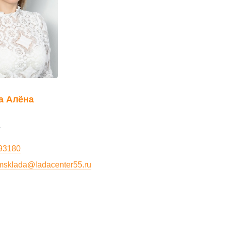
а Алёна
г
993180
msklada@ladacenter55.ru