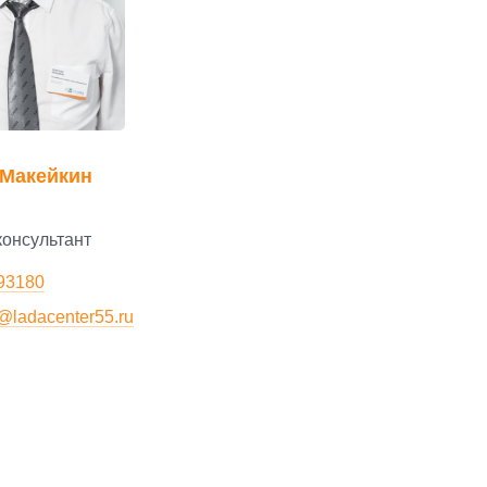
Макейкин
онсультант
993180
@ladacenter55.ru